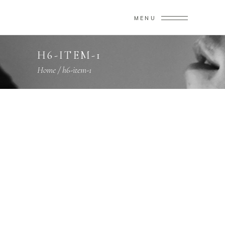
MENU
H6-ITEM-1
Home
/
h6-item-1