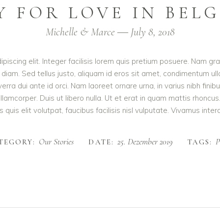
Y FOR LOVE IN BEL
Michelle & Marce ― July 8, 2018
iscing elit. Integer facilisis lorem quis pretium posuere. Nam gr
 diam. Sed tellus justo, aliquam id eros sit amet, condimentum ull
iverra dui ante id orci. Nam laoreet ornare urna, in varius nibh f
amcorper. Duis ut libero nulla. Ut et erat in quam mattis rhoncus
quis elit volutpat, faucibus facilisis nisl vulputate. Vivamus interd
Our Stories
25. Dezember 2019
P
TEGORY:
DATE:
TAGS: