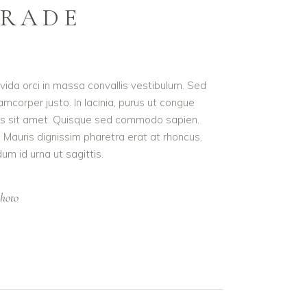
GRADE
avida orci in massa convallis vestibulum. Sed
amcorper justo. In lacinia, purus ut congue
inibus sit amet. Quisque sed commodo sapien.
. Mauris dignissim pharetra erat at rhoncus.
um id urna ut sagittis.
hoto