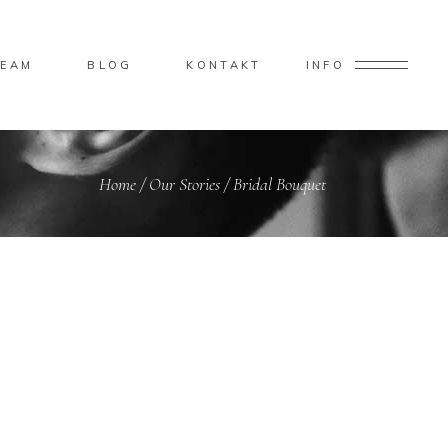
TEAM
BLOG
KONTAKT
INFO
Home
/
Our Stories
/
Bridal Bouquet