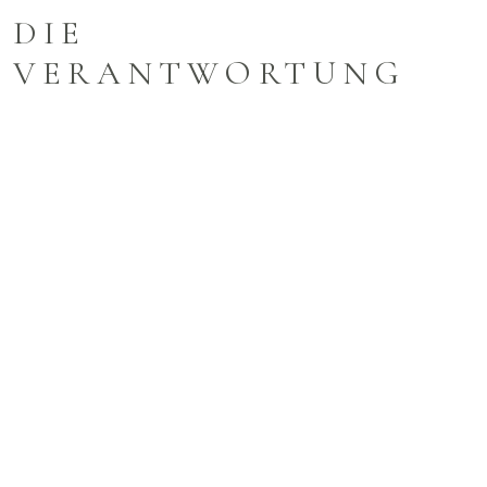
DIE
VERANTWORTUNG
FÜR DIE
ERINNERUNGEN
ABGEBEN
Mit uns an Eurer Seite müsst Ihr nur noch JA sagen.
Das Team von Herr von Lux ist Euer Hochzeitsfotograf Berlin.
Mit unserer langjährigen Erfahrung unterstützen wir Euch, wo
wir nur können. Angefangen mit der Planung, über die
gesamte Dauer der Begleitung bis nach der Hochzeit, wenn
Ihr ein Album möchtet oder Eure schönsten Momente auf
Prints verewigen.
Wir sind uns jederzeit unserer großen Verantwortung
bewusst - schließlich geht es um einen der schönsten Tage in